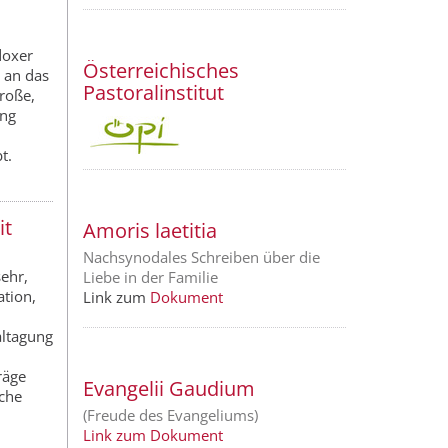
doxer
Österreichisches
 an das
Pastoralinstitut
roße,
ung
t.
it
Amoris laetitia
Nachsynodales Schreiben über die
sehr,
Liebe in der Familie
tion,
Link zum
Dokument
altagung
räge
Evangelii Gaudium
iche
(Freude des Evangeliums)
Link zum Dokument