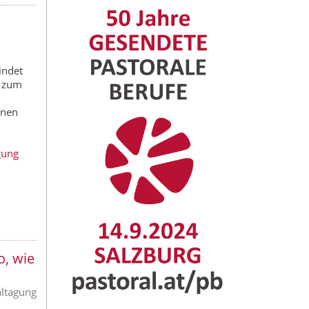
indet
l zum
nnen
gung
o, wie
altagung