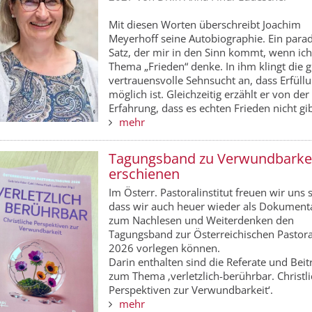
Mit diesen Worten überschreibt Joachim
Meyerhoff seine Autobiographie. Ein para
Satz, der mir in den Sinn kommt, wenn ich
Thema „Frieden“ denke. In ihm klingt die g
vertrauensvolle Sehnsucht an, dass Erfüll
möglich ist. Gleichzeitig erzählt er von der
Erfahrung, dass es echten Frieden nicht gib
mehr
Tagungsband zu Verwundbarke
erschienen
Im Österr. Pastoralinstitut freuen wir uns 
dass wir auch heuer wieder als Dokumenta
zum Nachlesen und Weiterdenken den
Tagungsband zur Österreichischen Pastor
2026 vorlegen können.
Darin enthalten sind die Referate und Beit
zum Thema ‚verletzlich-berührbar. Christl
Perspektiven zur Verwundbarkeit‘.
mehr