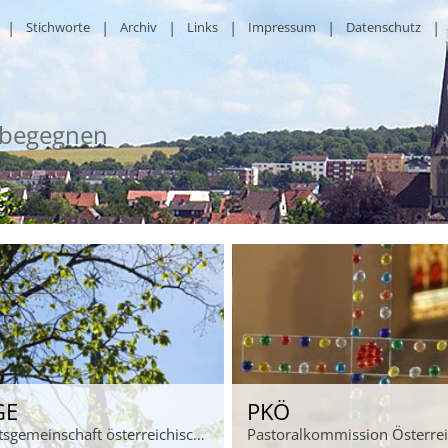
Stichworte
Archiv
Links
Impressum
Datenschutz
 begegnen
GE
PKÖ
Arbeitsgemeinschaft österreichischer Pastoralämter
Pastoralkommission Österre