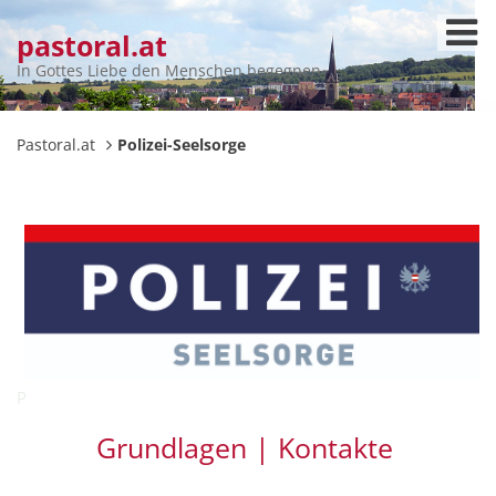
pastoral.at
In Gottes Liebe den Menschen begegnen
Pastoral.at
Polizei-Seelsorge
P
Grundlagen |
Kontakte