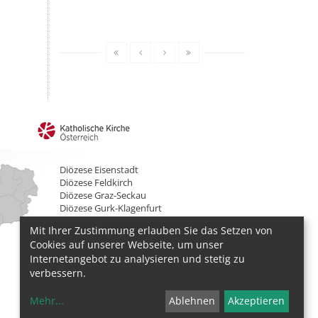
Diözese Eisenstadt
Diözese Feldkirch
Diözese Graz-Seckau
Diözese Gurk-Klagenfurt
Diözese Innsbruck
Mit Ihrer Zustimmung erlauben Sie das Setzen von
Diözese Linz
Cookies auf unserer Webseite, um unser
Diözese St. Pölten
Internetangebot zu analysieren und stetig zu
Erzdiözese Salzburg
Erzdiözese Wien
verbessern.
Mehr
...
Ablehnen
Akzeptieren