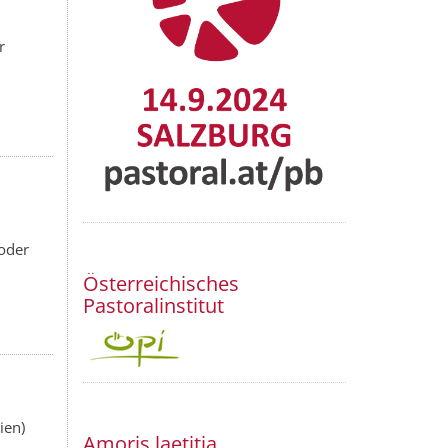
r
 oder
Österreichisches
Pastoralinstitut
ien)
Amoris laetitia