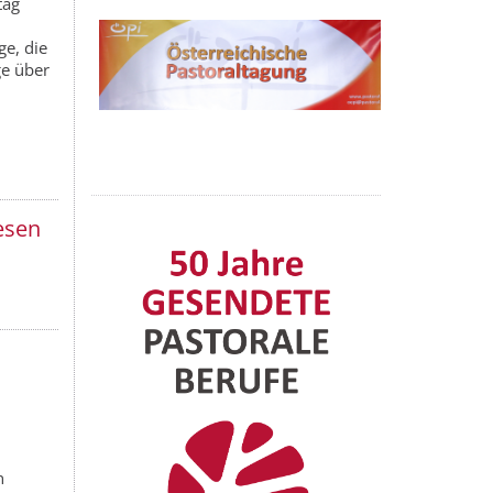
tag
e, die
ge über
esen
n