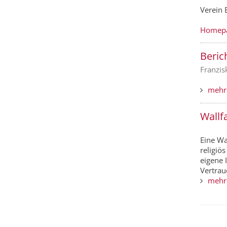
Verein
Homep
Beric
Franzis
mehr
Wallf
Eine Wa
religiö
eigene 
Vertrau
mehr