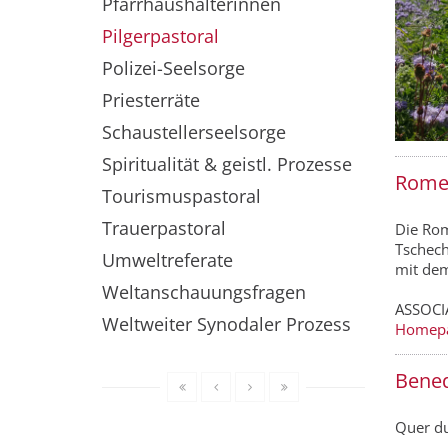
Pfarrhaushälterinnen
Pilgerpastoral
Polizei-Seelsorge
Priesterräte
Schaustellerseelsorge
Spiritualität & geistl. Prozesse
Romea
Tourismuspastoral
Trauerpastoral
Die Rome
Tschech
Umweltreferate
mit dem
Weltanschauungsfragen
ASSOCI
Weltweiter Synodaler Prozess
Homep
Bened
Quer du