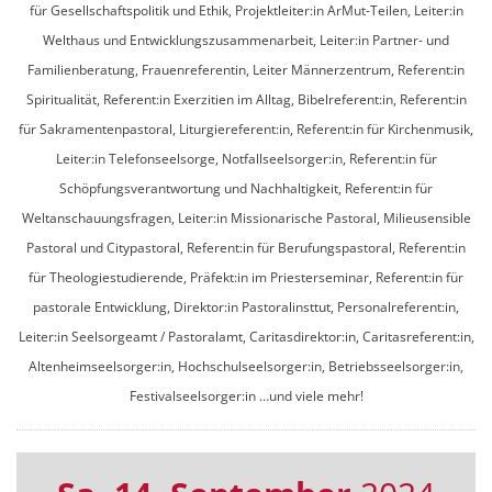
für Gesellschaftspolitik und Ethik, Projektleiter:in ArMut-Teilen, Leiter:in
Welthaus und Entwicklungszusammenarbeit, Leiter:in Partner- und
Familienberatung, Frauenreferentin, Leiter Männerzentrum, Referent:in
Spiritualität, Referent:in Exerzitien im Alltag, Bibelreferent:in, Referent:in
für Sakramentenpastoral, Liturgiereferent:in, Referent:in für Kirchenmusik,
Leiter:in Telefonseelsorge, Notfallseelsorger:in, Referent:in für
Schöpfungsverantwortung und Nachhaltigkeit, Referent:in für
Weltanschauungsfragen, Leiter:in Missionarische Pastoral, Milieusensible
Pastoral und Citypastoral, Referent:in für Berufungspastoral, Referent:in
für Theologiestudierende, Präfekt:in im Priesterseminar, Referent:in für
pastorale Entwicklung, Direktor:in Pastoralinsttut, Personalreferent:in,
Leiter:in Seelsorgeamt / Pastoralamt, Caritasdirektor:in, Caritasreferent:in,
Altenheimseelsorger:in, Hochschulseelsorger:in, Betriebsseelsorger:in,
Festivalseelsorger:in …und viele mehr!