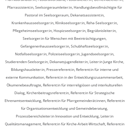
Pfarrassistent:in, Seelsorgeraumleiter:in, Handlungsbevollmächtigte für
Pastoral im Seelsorgeraum, Dekanatsassistent:in,
Krankenhausseelsorger:in, Klinikseelsorger:in, Reha-Seelsorger:in,
Pflegeheimseelsorger:in, Hospizseelsorger:in, Begräbnisleiter:in,
Seelsorger:in für Menschen mit Beeinträchtigungen,
Gefangenenhausseelsorger:in, Schubhaftseelsorger:in,
Notfallseelsorger:in, Polizeiseelsorger:in, Jugendseelsorger:in,
Studierenden-Seelsorge:in, Dekanatsjugendleiter:in, Leiter:in Junge Kirche,
Bildungshausleiter:in, Pressereferent:in, Referent:in für interne und
externe Kommunikation, Referent:in in der Entwicklungszusammenarbeit,
Ökumenebeauftragte, Referent:in für interreligiösen und interkulturellen
Dialog, Kirchenbeitragsreferent:in, Referent:in für Strategische
Ehrenamtsentwicklung, Referent:in für Pfarrgemeinderät:innen, Referent:in
für Organisationsentwicklung und Gemeindeberatung,
Prozessbereichsleiter:in Innovation und Entwicklung, Leiter:in
Qualitätsmanagement, Referent:in für Kirche-Arbeit-Wirtschaft, Referent:in