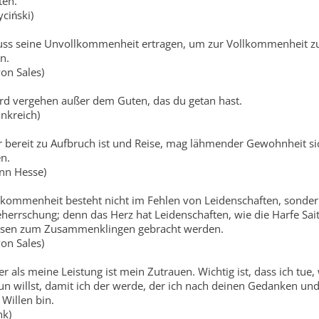
ten.
yciński)
ss seine Unvollkommenheit ertragen, um zur Vollkommenheit z
n.
von Sales)
ird vergehen außer dem Guten, das du getan hast.
ankreich)
 bereit zu Aufbruch ist und Reise, mag lähmender Gewohnheit si
en.
nn Hesse)
lkommenheit besteht nicht im Fehlen von Leidenschaften, sonder
eherrschung; denn das Herz hat Leidenschaften, wie die Harfe Sait
ssen zum Zusammenklingen gebracht werden.
von Sales)
er als meine Leistung ist mein Zutrauen. Wichtig ist, dass ich tue,
tun willst, damit ich der werde, der ich nach deinen Gedanken un
Willen bin.
nk)