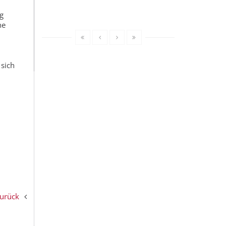
g
ne
 sich
zurück