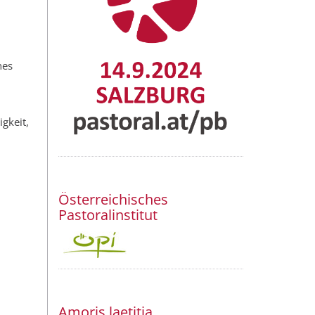
nes
igkeit,
Österreichisches
Pastoralinstitut
Amoris laetitia