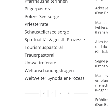
Pfarrhaushälterinnen
Achte j
Pilgerpastoral
(Don Bo
Polizei-Seelsorge
Man dar
Priesterräte
Fehlers
Schaustellerseelsorge
(Franz 
Spiritualität & geistl. Prozesse
Alles is
und du 
Tourismuspastoral
(Christ
Trauerpastoral
Segne j
Umweltreferate
(Franz 
Weltanschauungsfragen
Man bra
Weltweiter Synodaler Prozess
empfang
menschl
(Roger 
Fröhlic
(Don Bo