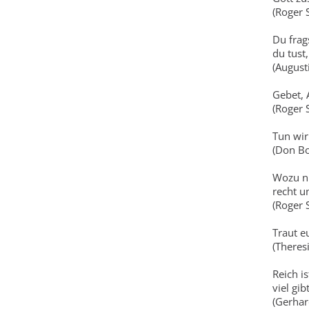
(Roger 
Du frag
du tust,
(August
Gebet, A
(Roger 
Tun wir
(Don Bo
Wozu nü
recht u
(Roger 
Traut e
(Theres
Reich is
viel gibt
(Gerhar