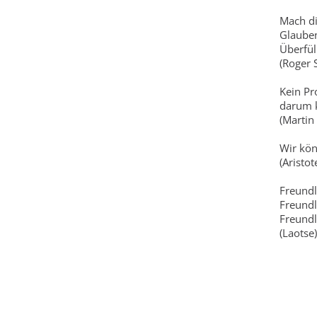
Mach di
Glauben
Überfüll
(Roger 
Kein Pr
darum 
(Martin
Wir kön
(Aristot
Freundl
Freundl
Freundl
(Laotse)