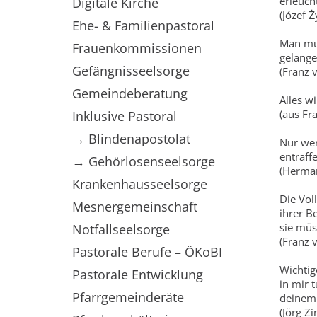
erleuch
Digitale Kirche
(Józef Ż
Ehe- & Familienpastoral
Man mu
Frauenkommissionen
gelange
Gefängnisseelsorge
(Franz 
Gemeindeberatung
Alles w
(aus Fr
Inklusive Pastoral
→ Blindenapostolat
Nur wer
entraff
→ Gehörlosenseelsorge
(Herma
Krankenhausseelsorge
Die Vol
Mesnergemeinschaft
ihrer B
sie mü
Notfallseelsorge
(Franz 
Pastorale Berufe – ÖKoBI
Wichtig
Pastorale Entwicklung
in mir 
Pfarrgemeinderäte
deinem 
(Jörg Zi