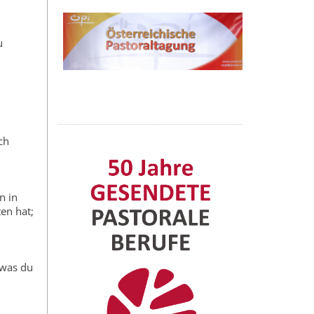
u
ch
n in
en hat;
 was du
d