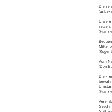
Die Sehn
(unbeka
Unsere 
setzen.
(Franz 
Bequeme
Mittel 
(Roger 
Vom Näc
(Don Bo
Die Freu
bewahrt
Umständ
(Franz 
Vereinf
Geschm
Gott z