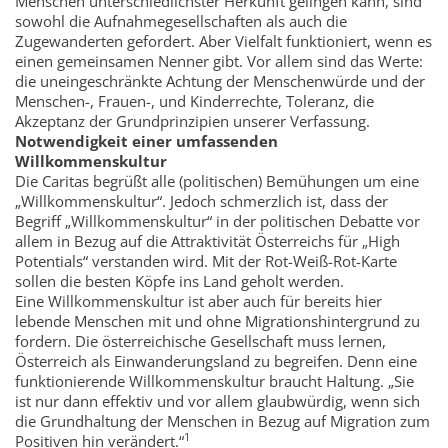
Menschen unterschiedlichster Herkunft gelingen kann, sind
sowohl die Aufnahmegesellschaften als auch die
Zugewanderten gefordert. Aber Vielfalt funktioniert, wenn es
einen gemeinsamen Nenner gibt. Vor allem sind das Werte:
die uneingeschränkte Achtung der Menschenwürde und der
Menschen-, Frauen-, und Kinderrechte, Toleranz, die
Akzeptanz der Grundprinzipien unserer Verfassung.
Notwendigkeit einer umfassenden
Willkommenskultur
Die Caritas begrüßt alle (politischen) Bemühungen um eine
„Willkommenskultur“. Jedoch schmerzlich ist, dass der
Begriff „Willkommenskultur“ in der politischen Debatte vor
allem in Bezug auf die Attraktivität Österreichs für „High
Potentials“ verstanden wird. Mit der Rot-Weiß-Rot-Karte
sollen die besten Köpfe ins Land geholt werden.
Eine Willkommenskultur ist aber auch für bereits hier
lebende Menschen mit und ohne Migrations­hinter­grund zu
fordern. Die österreichische Gesellschaft muss lernen,
Österreich als Einwanderungsland zu begreifen. Denn eine
funktionierende Willkommenskultur braucht Haltung. „Sie
ist nur dann effektiv und vor allem glaubwürdig, wenn sich
die Grundhaltung der Menschen in Bezug auf Migration zum
1
Positiven hin verändert.“