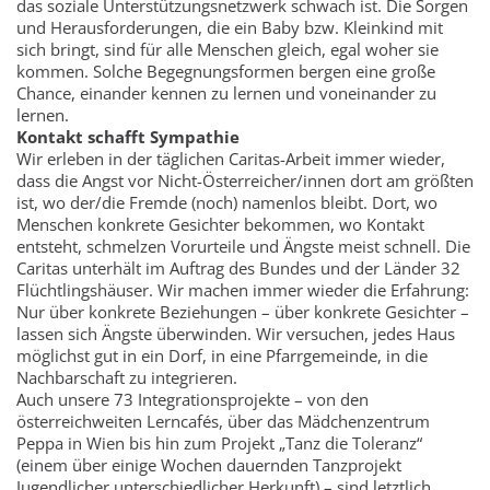
das soziale Unterstützungsnetzwerk schwach ist. Die Sorgen
und Herausforderungen, die ein Baby bzw. Kleinkind mit
sich bringt, sind für alle Menschen gleich, egal woher sie
kommen. Solche Begegnungsformen bergen eine große
Chance, einander kennen zu lernen und voneinander zu
lernen.
Kontakt schafft Sympathie
Wir erleben in der täglichen Caritas-Arbeit immer wieder,
dass die Angst vor Nicht-Österreicher/innen dort am größten
ist, wo der/die Fremde (noch) namenlos bleibt. Dort, wo
Menschen konkrete Gesichter bekommen, wo Kontakt
entsteht, schmelzen Vorurteile und Ängste meist schnell. Die
Caritas unterhält im Auftrag des Bundes und der Länder 32
Flüchtlingshäuser. Wir machen immer wieder die Erfahrung:
Nur über konkrete Beziehungen – über konkrete Gesichter –
lassen sich Ängste überwinden. Wir versuchen, jedes Haus
möglichst gut in ein Dorf, in eine Pfarrgemeinde, in die
Nachbarschaft zu integrieren.
Auch unsere 73 Integrationsprojekte – von den
österreichweiten Lerncafés, über das Mädchenzentrum
Peppa in Wien bis hin zum Projekt „Tanz die Toleranz“
(einem über einige Wochen dauernden Tanzprojekt
Jugendlicher unterschiedlicher Herkunft) – sind letztlich