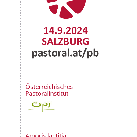
Österreichisches
Pastoralinstitut
Amoris laetitia