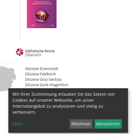
Diözese Eisenstadt
Diözese Feldkirch
Diözese Graz-Seckau
Diözese Gurk-Klagenfurt
Diözese Innsbruck
Mit Ihrer Zustimmung erlauben Sie das Setzen von
Diözese Linz
Cookies auf unserer Webseite, um unser
Diözese St. Pölten
Internetangebot zu analysieren und stetig zu
Erzdiözese Salzburg
Erzdiözese Wien
verbessern.
Mehr
...
Ablehnen
Akzeptieren