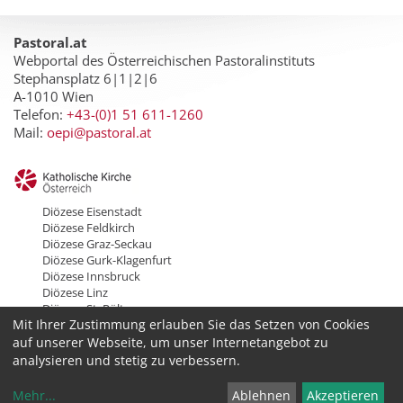
Pastoral.at
Webportal des Österreichischen Pastoralinstituts
Stephansplatz 6|1|2|6
A-1010 Wien
Telefon:
+43-(0)1 51 611-1260
Mail:
oepi@pastoral.at
Diözese Eisenstadt
Diözese Feldkirch
Diözese Graz-Seckau
Diözese Gurk-Klagenfurt
Diözese Innsbruck
Diözese Linz
Diözese St. Pölten
Mit Ihrer Zustimmung erlauben Sie das Setzen von Cookies
Erzdiözese Salzburg
Erzdiözese Wien
auf unserer Webseite, um unser Internetangebot zu
analysieren und stetig zu verbessern.
Mehr
...
Ablehnen
Akzeptieren